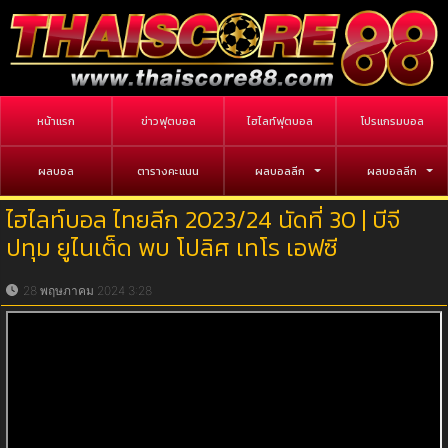
หน้าแรก
ข่าวฟุตบอล
ไฮไลท์ฟุตบอล
โปรแกรมบอล
ผลบอล
ตารางคะแนน
ผลบอลลีก
ผลบอลลีก
ไฮไลท์บอล ไทยลีก 2023/24 นัดที่ 30 | บีจี
ปทุม ยูไนเต็ด พบ โปลิศ เทโร เอฟซี
28 พฤษภาคม 2024 3:28