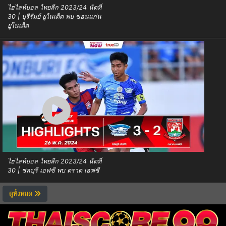
ไฮไลท์บอล ไทยลีก 2023/24 นัดที่
30 | บุรีรัมย์ ยูไนเต็ด พบ ขอนแก่น
ยูไนเต็ด
ไฮไลท์บอล ไทยลีก 2023/24 นัดที่
30 | ชลบุรี เอฟซี พบ ตราด เอฟซี
ดูทั้งหมด