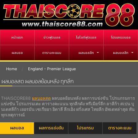
หน้าแรก
ข่าวฟุตบอล
ไฮไลท์ฟุตบอล
โปรแกรมบอล
ผลบอล
ตารางคะแนน
ผลบอลลีก
ผลบอลลีก
Home
England
-
Premier League
ผลบอลสด ผลบอลย้อนหลัง ทุกลีก
THAISCORE88
ผลบอลสด
ผลบอลย้อนหลัง ผลการแข่งขัน โปรแกรมการ
แข่งขัน โปรแกรมเตะ ตารางคะแนน ทุกลีกดัง พรีเมียร์ลีก ลาลีก้า สเปน บุ
นเดสลีก้า เยอรมัน เซเรียอา อิตาลี ลีกเอิง ฝรั่งเศส ไทยลีก อัพเดทล่าสุด ทัน
ทุกเหตุการณ์
ผลบอล
ผลการแข่งขัน
โปรแกรม
ตารางคะแนน