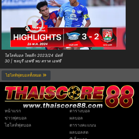
ไฮไลท์บอล ไทยลีก 2023/24 นัดที่
30 | ชลบุรี เอฟซี พบ ตราด เอฟซี
ไฮไลท์ฟุตบอลทั้งหมด
หน้าแรก
ตารางบอล
ข่าวฟุตบอล
ผลบอล
ไฮไลท์ฟุตบอล
ตารางคะแนน
ผลบอลสด