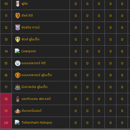
ฟูลัม
10
0
0
0
0
0
ฮัลล์ ซิตี
11
0
0
0
0
0
อิปสวิช ทาวน์
12
0
0
0
0
0
ลีดส์ ยูไนเต็ด
13
0
0
0
0
0
Liverpool
14
0
0
0
0
0
แมนเชสเตอร์ ซิตี
15
0
0
0
0
0
แมนเชสเตอร์ ยูไนเต็ด
16
0
0
0
0
0
นิวคาสเซิล ยูไนเต็ด
17
0
0
0
0
0
นอตทิงแฮม ฟอเรสต์
18
0
0
0
0
0
ซันเดอร์แลนด์
19
0
0
0
0
0
Tottenham Hotspur
20
0
0
0
0
0