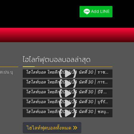
Add LINE
ไฮไลท์ฟุตบอลบอลล่าสุด
สเปน บุ
ไฮไลท์บอล ไทยลีก 2023/24 นัดที่ 30 | ราชบุรี เอฟซี พบ พีที ประจวบ เอฟซี
ไฮไลท์บอล ไทยลีก 2023/24 นัดที่ 30 | การท่าเรือ เอฟซี พบ นครปฐม ยูไนเต็ด
ไฮไลท์บอล ไทยลีก 2023/24 นัดที่ 30 | บีจี ปทุม ยูไนเต็ด พบ โปลิศ เทโร เอฟซี
ไฮไลท์บอล ไทยลีก 2023/24 นัดที่ 30 | บุรีรัมย์ ยูไนเต็ด พบ ขอนแก่น ยูไนเต็ด
ไฮไลท์บอล ไทยลีก 2023/24 นัดที่ 30 | ชลบุรี เอฟซี พบ ตราด เอฟซี
ไฮไลท์ฟุตบอลทั้งหมด