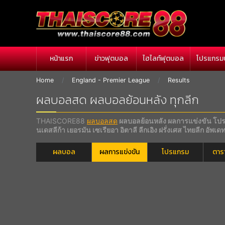
หน้าแรก
ข่าวฟุตบอล
ไฮไลท์ฟุตบอล
โปรแกรม
Home
England
-
Premier League
Results
ผลบอลสด ผลบอลย้อนหลัง ทุกลีก
THAISCORE88
ผลบอลสด
ผลบอลย้อนหลัง ผลการแข่งขัน โปรแ
นเดสลีก้า เยอรมัน เซเรียอา อิตาลี ลีกเอิง ฝรั่งเศส ไทยลีก อัพเด
ผลบอล
ผลการแข่งขัน
โปรแกรม
ตาร